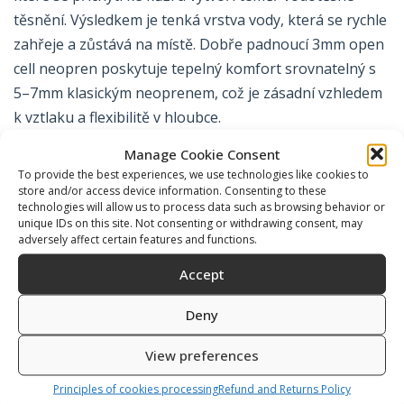
těsnění. Výsledkem je tenká vrstva vody, která se rychle
zahřeje a zůstává na místě. Dobře padnoucí 3mm open
cell neopren poskytuje tepelný komfort srovnatelný s
5–7mm klasickým neoprenem, což je zásadní vzhledem
k vztlaku a flexibilitě v hloubce.
Manage Cookie Consent
To provide the best experiences, we use technologies like cookies to
Konstrukce a střih
store and/or access device information. Consenting to these
technologies will allow us to process data such as browsing behavior or
unique IDs on this site. Not consenting or withdrawing consent, may
adversely affect certain features and functions.
Open cell neopreny jsou obvykle
dvoudílné
— bunda s
kapucí a kalhoty s vysokým pasem — což umožňuje
Accept
překrytí v oblasti trupu, kde je tepelná ochrana
nejdůležitější. Kapuce je součástí bundy, což eliminuje
Deny
únik vody kolem krku. Švy jsou lepené a slepě šité, aby
View preferences
nevznikaly průniky vody.
Principles of cookies processing
Refund and Returns Policy
Střih je nejdůležitější faktor. Těsnění funguje jen při