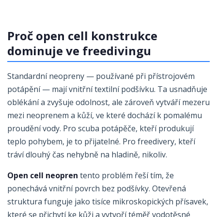
Proč open cell konstrukce
dominuje ve freedivingu
Standardní neopreny — používané při přístrojovém
potápění — mají vnitřní textilní podšívku. Ta usnadňuje
oblékání a zvyšuje odolnost, ale zároveň vytváří mezeru
mezi neoprenem a kůží, ve které dochází k pomalému
proudění vody. Pro scuba potápěče, kteří produkují
teplo pohybem, je to přijatelné. Pro freedivery, kteří
tráví dlouhý čas nehybně na hladině, nikoliv.
Open cell neopren
tento problém řeší tím, že
ponechává vnitřní povrch bez podšívky. Otevřená
struktura funguje jako tisíce mikroskopických přísavek,
které se přichytí ke kůži a vytvoří téměř vodotěsné