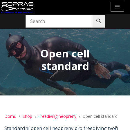
Přeskočit
na
obsah
Open cell
standard
Domů
\
Shop
\
Freediving neopreny
\
Open cell standard
Standardní open cell neopreny pro freediving tvoří