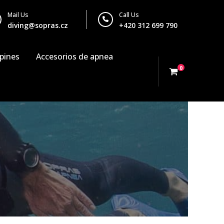
Mail Us
Call Us
diving@sopras.cz
+420 312 699 790
pines
Accesorios de apnea
0