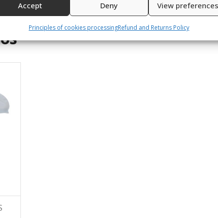
Accept
Deny
View preference
Principles of cookies processing
Refund and Returns Policy
dos
S