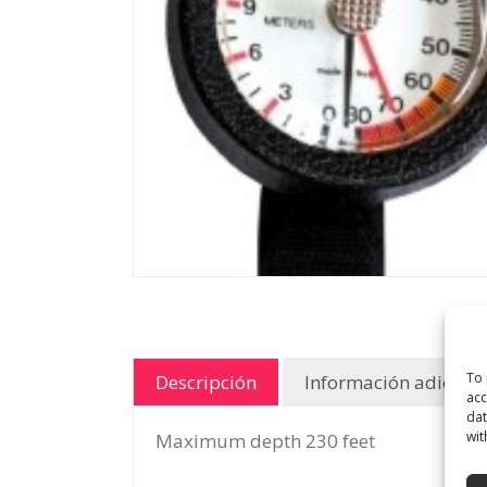
To 
Descripción
Información adiciona
acc
dat
wit
Maximum depth 230 feet