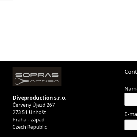
Cont
Nam
Diveproduction s.r.o.
Červený Újezd 267
273 51 Unhošt
E-ma
Praha - západ
Czech Republic