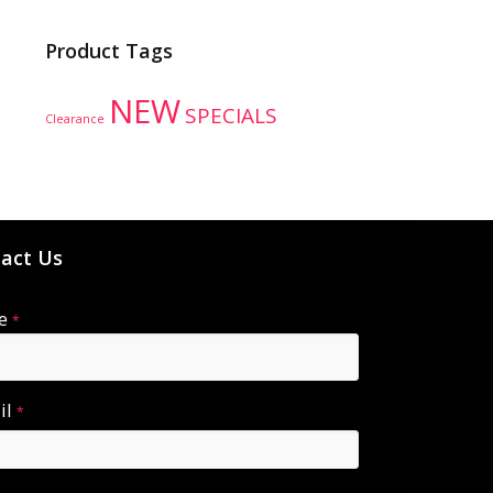
Product Tags
NEW
SPECIALS
Clearance
act Us
e
*
il
*