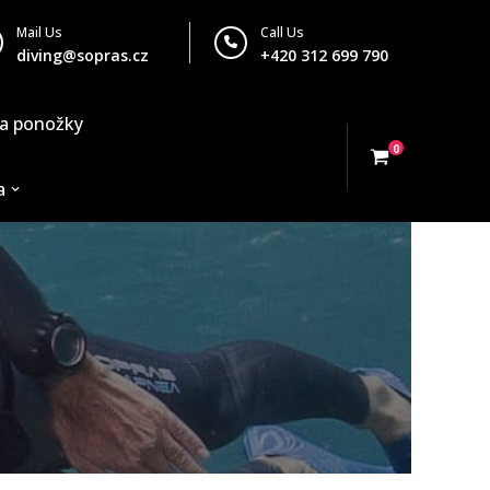
Mail Us
Call Us
diving@sopras.cz
+420 312 699 790
 a ponožky
0
a