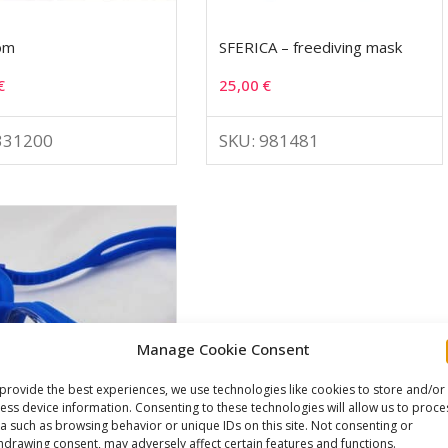
om
SFERICA – freediving mask
€
25,00
€
331200
SKU: 981481
Manage Cookie Consent
provide the best experiences, we use technologies like cookies to store and/or
ess device information. Consenting to these technologies will allow us to proce
a such as browsing behavior or unique IDs on this site. Not consenting or
hdrawing consent, may adversely affect certain features and functions.