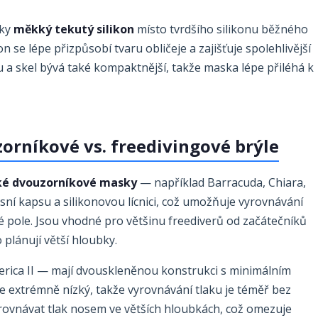
sky
měkký tekutý silikon
místo tvrdšího silikonu běžného
se lépe přizpůsobí tvaru obličeje a zajišťuje spolehlivější
 a skel bývá také kompaktnější, takže maska lépe přiléhá k
orníkové vs. freedivingové brýle
ké dvouzorníkové masky
— například Barracuda, Chiara,
ní kapsu a silikonovou lícnici, což umožňuje vyrovnávání
é pole. Jsou vhodné pro většinu freediverů od začátečníků
 plánují větší hloubky.
erica II — mají dvouskleněnou konstrukci s minimálním
e extrémně nízký, takže vyrovnávání tlaku je téměř bez
rovnávat tlak nosem ve větších hloubkách, což omezuje