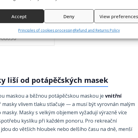
ing goggles
Accept
Deny
View preference
€
Principles of cookies processing
Refund and Returns Policy
908030
y liší od potápěčských masek
ovou maskou a běžnou potápěčskou maskou je
vnitřní
ř masky vlivem tlaku stlačuje — a musí být vyrovnán malým
masky. Masky s velkým objemem vyžadují výrazně více
spotřebu kyslíku při každém ponoru. Pro rekreační
ří jdou do větších hloubek nebo delšího času na dně, menší