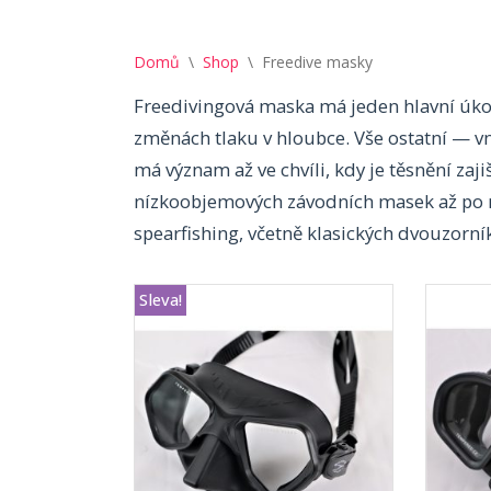
Domů
\
Shop
\
Freedive masky
Freedivingová maska má jeden hlavní úkol: 
změnách tlaku v hloubce. Vše ostatní — vn
má význam až ve chvíli, kdy je těsnění zaj
nízkoobjemových závodních masek až po 
spearfishing, včetně klasických dvouzorní
Sleva!