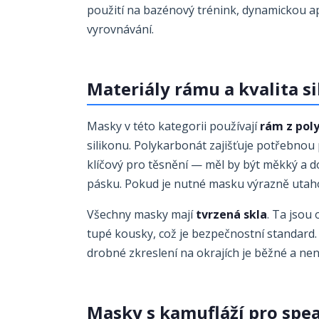
použití na bazénový trénink, dynamickou a
vyrovnávání.
Materiály rámu a kvalita s
Masky v této kategorii používají
rám z pol
silikonu. Polykarbonát zajišťuje potřebnou 
klíčový pro těsnění — měl by být měkký a do
pásku. Pokud je nutné masku výrazně utaho
Všechny masky mají
tvrzená skla
. Ta jsou 
tupé kousky, což je bezpečnostní standard. 
drobné zkreslení na okrajích je běžné a nen
Masky s kamufláží pro spea