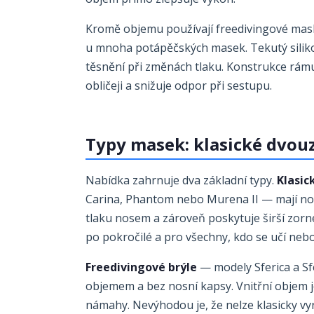
Kromě objemu používají freedivingové ma
u mnoha potápěčských masek. Tekutý silikon 
těsnění při změnách tlaku. Konstrukce rámu
obličeji a snižuje odpor při sestupu.
Typy masek: klasické dvouz
Nabídka zahrnuje dva základní typy.
Klasic
Carina, Phantom nebo Murena II — mají nos
tlaku nosem a zároveň poskytuje širší zorn
po pokročilé a pro všechny, kdo se učí nebo
Freedivingové brýle
— modely Sferica a Sf
objemem a bez nosní kapsy. Vnitřní objem j
námahy. Nevýhodou je, že nelze klasicky vy