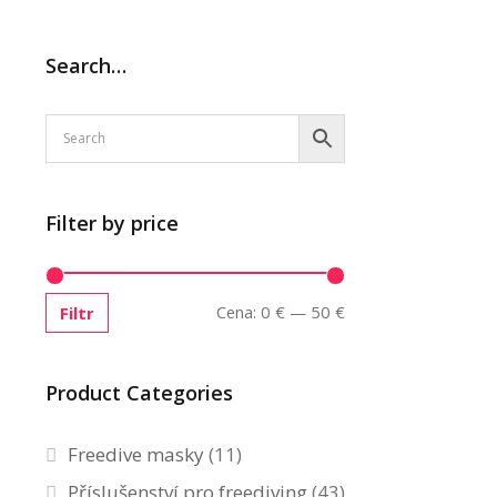
Search…
Filter by price
Cena:
0 €
—
50 €
Filtr
Product Categories
Freedive masky
(11)
Příslušenství pro freediving
(43)