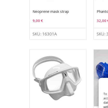
Neoprene mask strap
Phant
9,00
€
32,00
SKU: 16301A
SKU: 
To 
acc
dat
wit