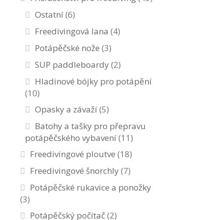
Ostatní
(6)
Freedivingová lana
(4)
Potápěčské nože
(3)
SUP paddleboardy
(2)
Hladinové bójky pro potápění
(10)
Opasky a závaží
(5)
Batohy a tašky pro přepravu
potápěčského vybavení
(11)
Freedivingové ploutve
(18)
Freedivingové šnorchly
(7)
Potápěčské rukavice a ponožky
(3)
Potápěčský počítač
(2)