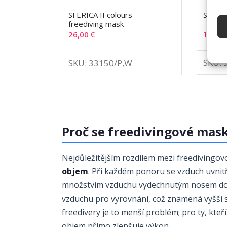
SFERICA II colours –
Swimm
freediving mask
10,00
26,00
€
SKU: 
SKU: 33150/P,W
Proč se freedivingové mask
Nejdůležitějším rozdílem mezi freediving
objem
. Při každém ponoru se vzduch uvnit
množstvím vzduchu vydechnutým nosem do 
vzduchu pro vyrovnání, což znamená vyšší 
freedivery je to menší problém; pro ty, kte
objem přímo zlepšuje výkon.