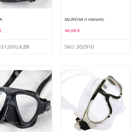
A
MURENA II mimetic
€
40,00
€
33120/G,K,BR
SKU: 302910