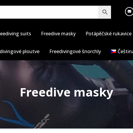
eediving suits
Freedive masky
Potápěčské rukavice
divingové ploutve
Freedivingové šnorchly
Češtin
Freedive masky