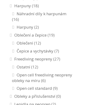
Harpuny
(18)
Náhradní díly k harpunám
(16)
Harpuny
(2)
Oblečení a čepice
(19)
Oblečení
(12)
Čepice a vychytávky
(7)
Freediving neopreny
(27)
Ostatní
(12)
Open cell freediving neopreny
obleky na míru
(6)
Open cell standard
(9)
Obleky a příslušenství
(0)
Lepidla na neopren
(2)