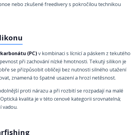
pnoe nebo zkušené freedivery s pokročilou technikou
ilikonu
ykarbonátu (PC)
v kombinaci s lícnicí a páskem z tekutého
pevnost při zachování nízké hmotnosti. Tekutý silikon je
bře se přizpůsobit obličeji bez nutnosti silného utažení
vat, znamená to špatné usazení a hrozí netěsnost.
odolnější proti nárazu a při rozbití se rozpadají na malé
Optická kvalita je v této cenové kategorii srovnatelná;
í vadou.
rfishing