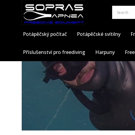
Přeskočit
na
obsah
Potápěčský počítač
Potápěčské svítilny
Fr
Příslušenství pro freediving
Harpuny
Free