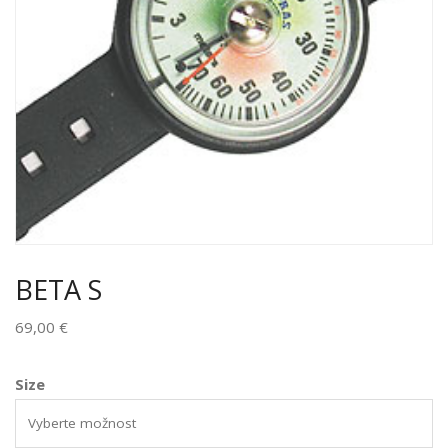
BETA S
69,00
€
Size