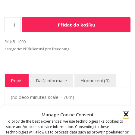
Přidat do košíku
SKU:
511000
Kategorie:
Příslušenství pro freediving
Popis
Další informace
Hodnocení (0)
(no deco minutes scale – 70m)
Manage Cookie Consent
To provide the best experiences, we use technologies like cookies to
store and/or access device information. Consenting to these
Související produkty
technologies will allow us to process data such as browsing behavior or