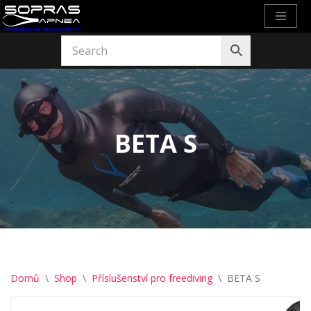
Přeskočit
na
obsah
BETA S
Domů
\
Shop
\
Příslušenství pro freediving
\
BETA S