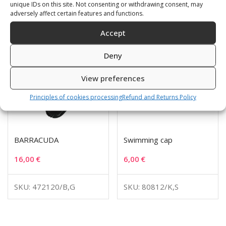
unique IDs on this site. Not consenting or withdrawing consent, may
adversely affect certain features and functions.
Accept
Deny
View preferences
Principles of cookies processing
Refund and Returns Policy
BARRACUDA
Swimming cap
16,00
€
6,00
€
SKU: 472120/B,G
SKU: 80812/K,S