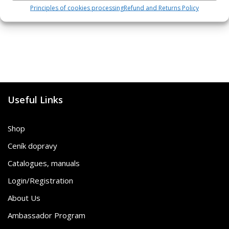
SKU: 472120/B,G
SKU: 80812/K,S
Principles of cookies processing
Refund and Returns Policy
Useful Links
Shop
Ceník dopravy
Catalogues, manuals
Login/Registration
About Us
Ambassador Program