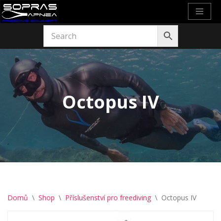
Přeskočit
na
obsah
Octopus IV
Domů
\
Shop
\
Příslušenství pro freediving
\
Octopus IV