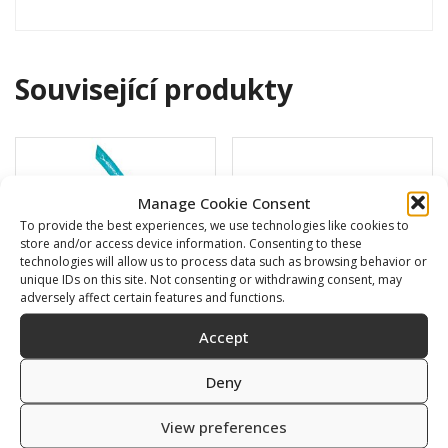
Související produkty
Manage Cookie Consent
To provide the best experiences, we use technologies like cookies to
store and/or access device information. Consenting to these
technologies will allow us to process data such as browsing behavior or
unique IDs on this site. Not consenting or withdrawing consent, may
adversely affect certain features and functions.
Accept
BARRACUDA
Swimming cap
Deny
16,00
€
6,00
€
View preferences