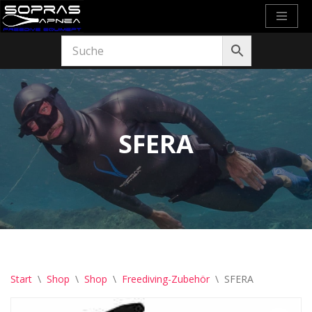
Zum
Inhalt
springen
SFERA
Start
\
Shop
\
Shop
\
Freediving-Zubehör
\
SFERA