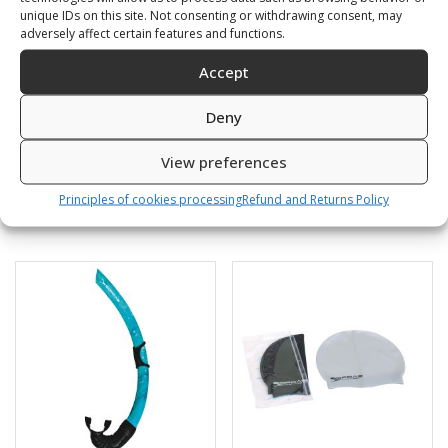
unique IDs on this site. Not consenting or withdrawing consent, may
adversely affect certain features and functions.
Accept
Deny
View preferences
Principles of cookies processing
Refund and Returns Policy
Ähnliche Produkte