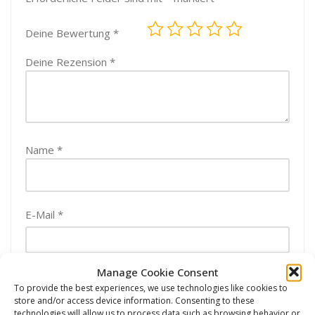
Deine Bewertung
*
Deine Rezension
*
Name
*
E-Mail
*
Manage Cookie Consent
Name, E-Mail-Adresse und Website in diesem
To provide the best experiences, we use technologies like cookies to
Browser für meinen nächsten Kommentar speichern.
store and/or access device information. Consenting to these
technologies will allow us to process data such as browsing behavior or