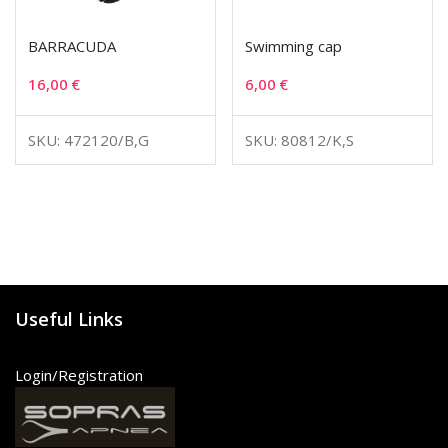
BARRACUDA
Swimming cap
16,00
€
6,00
€
SKU: 472120/B,G
SKU: 80812/K,S
Useful Links
Login/Registration